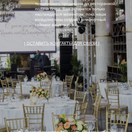
технического продакшна до ресторанной
подачи блюд. Вам останется только
наслаждаться моментом, пока наши
координаторы создают комфортный
тайминг вашего дня
[ ОСТАВИТЬ КОНТАКТЫ ДЛЯ СВЯЗИ ]
ВЫБОР РЕСТОРАНА