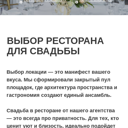
ДЛЯ СВАДЬБЫ
Презентация компании
Презентация кейса
Выбор локации — это манифест вашего
вкуса. Мы сформировали закрытый пул
площадок, где архитектура пространства и
гастрономия создают единый ансамбль.
Свадьба в ресторане от нашего агентства
— это всегда про приватность. Для тех, кто
ценит уют и близость, идеально подойдет
камерная свадьба в ресторане, скрытом от
городского шума. Если ваш формат
предполагает масштаб, свадьба в
ресторане на 50 человек или более будет
организована в залах с мировым именем.
Читать далее
НАША ЭКСКЛЮЗИВНАЯ