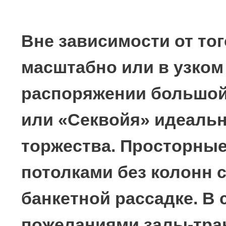
Секвойя 500 кв. м., длина 42 м., ширина 11 м., высота
трансформер, может быть разделен на 4 части по 130 
м. с помощью звуконепроницаемых перегородок. В
крупногабаритных экспонатов. Банкет до 300 госте
на летнюю веранду площадью 106 кв. м. и сезонну
организации мероприятий на свежем воздухе Piazza
Тент на внутренней территории отеля идеально по
торжественных мероприятий в теплое время года. 
позволяет комфортно расположить банкетную расса
танцпол. Площадь 340 кв. м. позволяет провести к
мероприятия на 30-40 гостей, так и крупные до 130 г