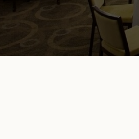
Отель DoubleTree by Hilton Moscow - Marina — флаг
бренда DoubleTree by Hilton в Москве. Особая корп
сервиса и предельное внимание к деталям сети оте
всему миру. DoubleTree by Hilton Moscow - Marina –о
дизайнерских отелей, отмеченных журналом AD, эк
архитектуры и дизайна.
Вне зависимости от того, планируете ли Вы провес
масштабно или в узком кругу родных и близких, в 
распоряжении большой выбор залов.Роскошные «
или «Секвойя» идеально подойдут для проведения
торжества. Просторные залы с дневным освещени
потолками без колонн способны вместить от 60 и до
банкетной рассадке. В соответствии со сценарием 
пожеланиями залы-трансформеры могут быть разде
Современные лаконичные интерьеры, выдержанны
цветовой гамме, станут универсальным фоном дл