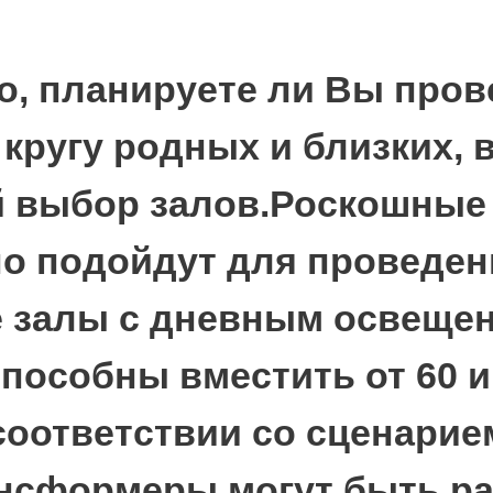
 5 м. Зал
кв. м. и 115 кв.
озможность ввоза
й. Прямой выход
ю площадку для
дходит для
Конструкция тента
дку, сцену и
ак небольшие
остей.