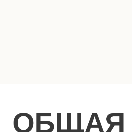
любых идей. Залы отеля имеют прямой доступ во 
Piazza, который можно использовать по своему усм
гостей, начав церемонию во внутреннем дворике Pia