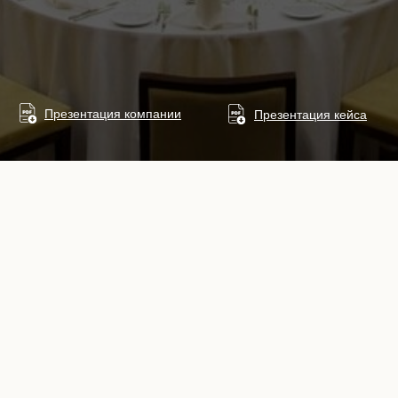
манский проект
оративная культура
лей известны по
дин из 14
Презентация компании
Презентация кейса
спертом в области
ти свадьбу
Вашем
Оливковая Роща»
ем и высокими
 300 гостей при
и Вашими
лены на части.
е в спокойной
я воплощения