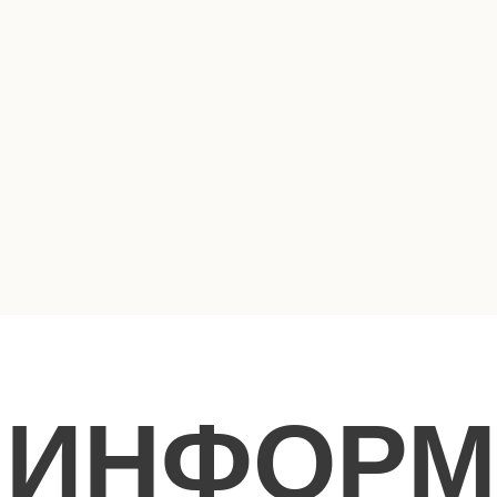
внутренний дворик
отрению. Удивите
zza.