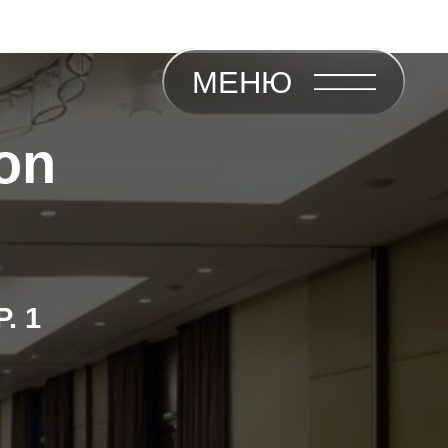
on
. 1