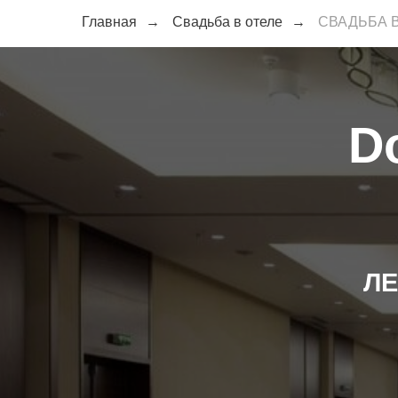
Главная
→
Свадьба в отеле
→
СВАДЬБА В 
Do
ЛЕ