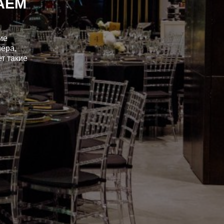
АЕМ
ие
мера,
т такие