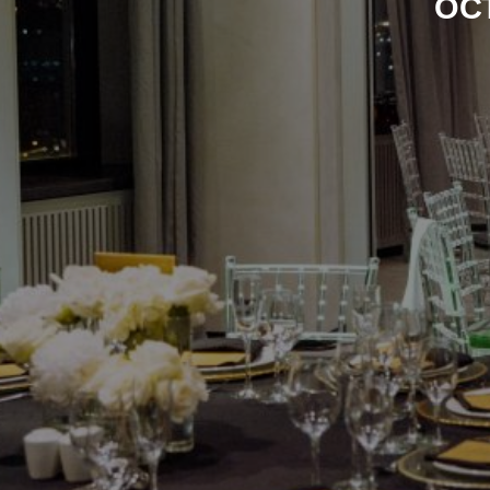
ОС
Агентство Ocean Love реализовало более 350 проек
которых прошла в отелях Москвы и загородных ко
Подмосковья. Опыт агентства подтвержден местом 
закрытого рейтинга Москвы и пятью и более награ