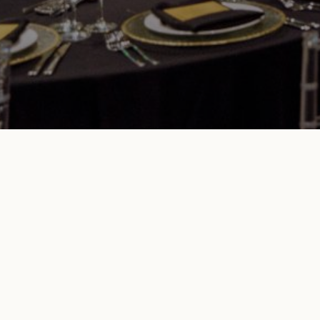
премии WEDDING AWARDS. Для пары это означает г
координации отеля вместо самостоятельного согл
службы.