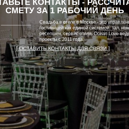
ТАВЬТЕ КОНТАКТЫ - РАССЧИТ
СМЕТУ ЗА 1 РАБОЧИЙ ДЕНЬ
Свадьба в отеле в Москве - это управлен
гостиницей как единой системой: зал, но
ресепшен, сервис отеля. Ocean Love веде
проекты с 2011 года.
[ ОСТАВИТЬ КОНТАКТЫ ДЛЯ СВЯЗИ ]
тов, часть
мплексах
в топ-15
дами федеральной