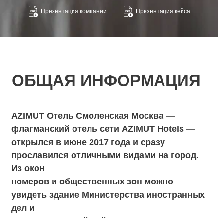
Презентация компании
Презентация кейса
AZIMUT Отель Смоленская Москва —
флагманский отель сети AZIMUT Hotels —
открылся в июне 2017 года и сразу
прославился отличными видами на город.
Из окон
номеров и общественных зон можно
увидеть здание Министерства иностранных
дел и
футуристический пейзаж башен Москва-
Сити.
Осенью 2018 года отель представил новую
площадку — панорамный
зал «Арбат», расположенный на 20-м этаже,
откуда исторический центр Москвы виден
как на ладони. Площадь зала составляет
100 кв.м., здесь можно устроить
праздничный банкет на 100 человек или