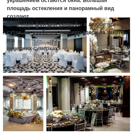
ЗАЛ «МОСКВА»
(ТРАНСФОРМЕР, 3
ЗАЛА), 416 M²
Профессиональные кондитеры и повара во
главе с шефом умеют совместить эстетику
и вкус, создавая блюда из натуральных
свежих продуктов. Меню каждого
торжества будет уникальным —
молодожены могут сами выбрать
понравившиеся блюда, не ограничиваясь
стандартным «пакетом». Кондитеры AZIMUT
Смоленская поддержат самые смелые идеи
для свадебного торта, а опыт и