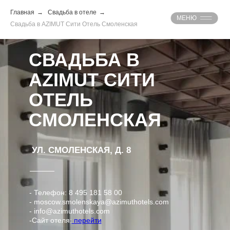
Главная
→
Свадьба в отеле
→
МЕНЮ
Свадьба в AZIMUT Сити Отель Смоленская
СВАДЬБА В
AZIMUT СИТИ
ОТЕЛЬ
СМОЛЕНСКАЯ
УЛ. СМОЛЕНСКАЯ, Д. 8
- Телефон: 8 495 181 58 00
- moscow.smolenskaya@azimuthotels.com
- info@azimuthotels.com
-Сайт отеля:
перейти