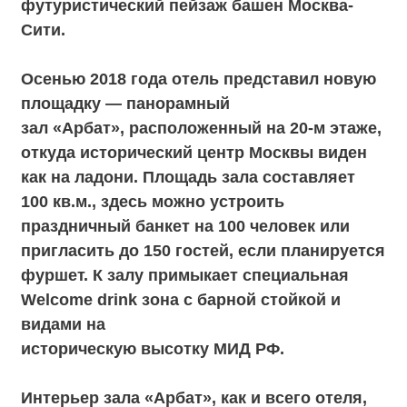
пригласить до 150 гостей, если планируется
фуршет. К залу примыкает специальная
Welcome drink зона с барной стойкой и
видами на
историческую высотку МИД РФ.
Интерьер зала «Арбат», как и всего отеля,
выполнен в стиле интеллектуального
минимализма. Это строгий, лаконичный, но
в то же время изысканный и легкий дизайн
с
умным использованием пространства.
Светлый тон и отсутствие лишних деталей
играют
на руку молодоженам — зал легко
оформить в любой цветовой гамме.
Стильным акцентом «Арбата» стал
графичный полоток и необычные
«брутальные»