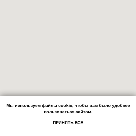
Оставьте заявку, чтобы
мы обсудили детали
самого яркого дня
в вашей жизни
Мы используем файлы cookie, чтобы вам было удобнее
Мы используем файлы cookie, чтобы вам было удобнее
пользоваться сайтом.
пользоваться сайтом.
ПРИНЯТЬ ВСЕ
ПРИНЯТЬ ВСЕ
+7