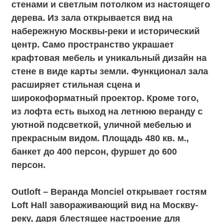
веке был кабинетом известного
американского миллионера, основателя
компании Westinghouse Electric Джорджа
Вестингауза. Здесь предприниматель в
течение семи лет создавал и воплощал в
жизнь свои гениальные идеи. Это камерное
пространство со всех сторон окружено
кирпичными стенами, на одной из которой
сохранились следы от нескольких арок,
ведущих в другой зал. Сейчас эти своды
украшают картины. В зале нет источников
естественного освещения, роль солнца
здесь выполняют лампы Эдисона.
Прямоугольная форма зала идеальна для
проведения свадебной церемонии.
Пространство можно использовать как
самостоятельно, так и в качестве
фуршетной или lounge – зоны для Ratusha
Hall. Площадь 65 кв.м., банкет до 40 персон,
фуршет до 60 персон.