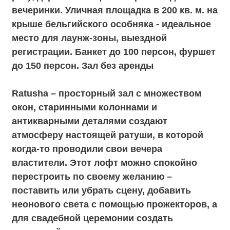
Grace Hall. В зале царит дух элегантности
парижских ресторанов. Светлое,
гармоничное пространство, обилие белого
цвета и винтажный пол. Днем помещению
дарит свой мягкий свет солнце, а по
вечерам – уютные ретро-гирлянды. Стены
этого зала отделаны выбеленным
фактурным кирпичом, будто нарисованным
вручную. Окна в светлых тонах выходят на
три стороны и буквально заливают весь
зал лучами солнца. Grace - это нежное
облако во всем особняке LOFT HALL.
Площадь 130 кв. м., банкет до 120 персон,
фуршет до 120 персон. Зал без аренды.
Town. Яркий и разнофактурный Town будто
страница из книги о приключениях. Авторы
этого интерьера отразили свои истории в
каждой поверхности. Ни одна стена не