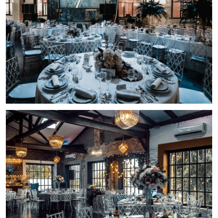
большой светодиодный экран и
качественное световое и звуковое
оснащение. Площадь 360кв.м., банкет до 280
персон, фуршет до 400 персон.
Morrison Hall. Харизматичный лофт с
дерзким характером Джима Моррисона.
Свобода и рок – основа стиля этого зала.
Атмосферой и энергией пространство
наполняет настоящий камин с декором из
разнофактурной плитки ручной работы.
Стены зала выполнены в холодных серых
и теплых каштановых оттенках, добавляя
кирпичной классике больше эклектики.
Высокие потолки украшены люстрами
необычных кубических форм, создавая
атмосферу настоящего арт- перформанса
среди грубых балок и перегородок. Может
быть в качестве дополнительного зала к
Banksy Hall. Площадь 150 кв.м., банкет до 60