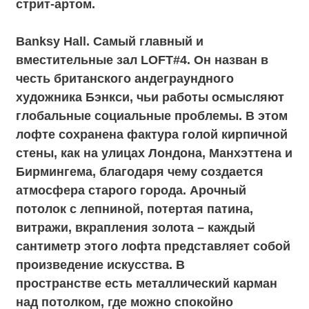
наполняющими пространство солнечным
светом и играющими тенями. Основу
интерьера этого лофта составляют
высокие потолки с множеством люстр
разного стиля, картина современного
художника-абстракциониста и яркая
лепнина в персиковых и темно-синих
оттенков. Подобно Ричарду Лонгу, навсегда
соединившему свое искусство с природой,
long Hall тесно связан с натуральным
ландшафтом благодаря веранде. При этом
аутентичность лофта смело переплетается
с новыми технологиями - зал оборудован
полным звуковым и световым оснащением.
В лофте есть пять отдельных выходов, в
том числе на летнюю веранду и к атриум-
бару. Площадь 180 кв.м., банкет до 120
персон, фуршет до 180 персон.
Itten Hall. Камерный лаконичный лофт –