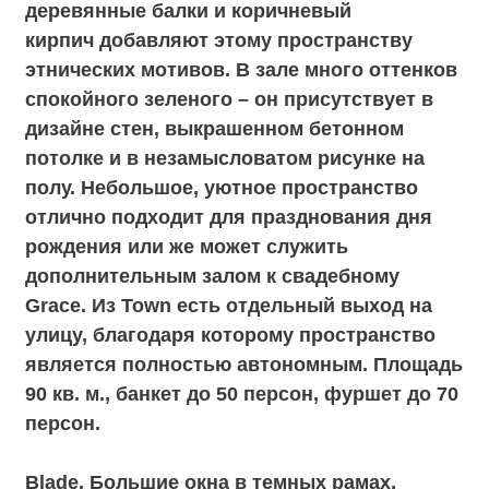
зоны, фотосессии или lounge –
пространства. Площадь 40 кв.м. Зал без
аренды.
Loft Angeles. Отправная точка на пути в
особняк LOFT#3. Поднимаясь по красивой
лестнице, гости попадают в пространство с
арочными оконными сводами, контрастным
сочетанием бетонных и кирпичных стен,
глянцевым полом и деревянными
элементами на потолке. В большинстве
случаев зал используется как атмосферный
вход для гостей, гардероб или гримерная
комната. Однако если вам нужно провести
камерную презентацию или небольшой
мастер-класс, то Loft Angeles точно
впишется и в такой формат. Площадь 50 кв.
м., банкет до 25 персон, фуршет до 30
персон. Зал без аренды.