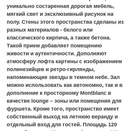
Hooks. В небольшом пространстве легко
уживаются разные фактуры стен – от
дерева до бетона кирпичный потолок,
напоминающий гребни волны. Помещение
украшают эксклюзивные кресла,
пародирующие окна зеркала и такие
антикварные предметы, как шлем
спартанца или специально состаренный
комод. Полы и двери сделаны из
настоящего дерева, которые добавляют
пространству цветовой гармонии. В зале
можно отпраздновать день рождения или
провести неформальное бизнес-
мероприятие. Площадь 35 кв.м., банкет до
20 персон, фуршет до 20 персон. Зал без
аренды.
Адрес: ул. Ленинская Слобода, 26с15