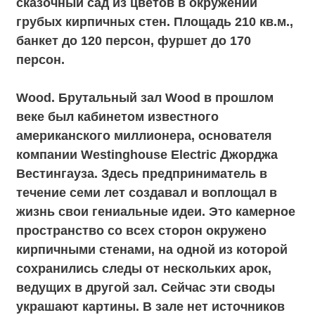
повторяет дизайн другой, но все они
соединяются в единой стилистике. Картины
с изображением полинезийцев, тканое
украшение из натуральных тканей,
деревянные балки и коричневый
кирпич добавляют этому пространству
этнических мотивов. В зале много оттенков
спокойного зеленого – он присутствует в
дизайне стен, выкрашенном бетонном
потолке и в незамысловатом рисунке на
полу. Небольшое, уютное пространство
отлично подходит для празднования дня
рождения или же может служить
дополнительным залом к свадебному
Grace. Из Town есть отдельный выход на
улицу, благодаря которому пространство
является полностью автономным. Площадь
90 кв. м., банкет до 50 персон, фуршет до 70
персон.