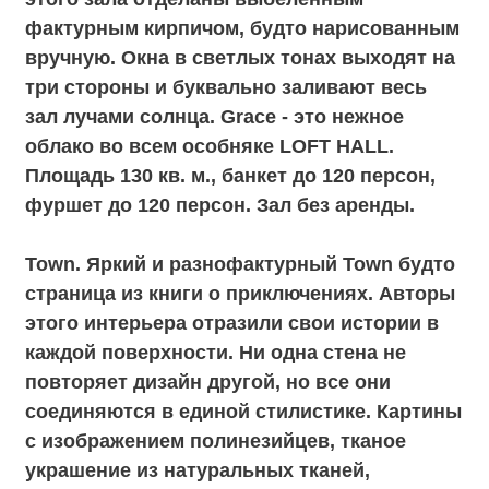
Sky. Самая высокая точка особняка LOFT#3,
на которую Вас приведет винтовая
лестница. Наполненный светом лофт
расширяет границы удовольствия,
погружая своих гостей в атмосферу
таинства на берегу неба. По всему
периметру зала расположились широкие
окна в темных стильных рамах, открывая
вид на красивую набережную Москвы-реки.
Кожаные диваны в натуральных оттенках,
стильные кресла, подвесная люстра-паук,
фактурные стены из кирпича и деревянный
потолок делают это пространство еще
более уютным. Полы в лофте покрыты
уникальным глянцевым рисунком, который
отражает в
себе солнечные блики и эксклюзивные
детали интерьера. Этот тайный зал
идеально подойдет для создания VIP -