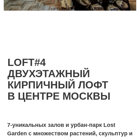
Cindy Hall. Кинематографический лофт –
отголосок снимков фотографа Синди
Шерман. Каждый элемент этого зала похож
на деталь из красочного фильма, а сам вид
– застывший кадр. Пространство украшает
огромное витражное окно с видом на
урбан-парк, создавая иллюзию
европейского сквера. По задумке
голландского дизайнера Ансельма Янсена,
залы Andy и Cindy – неотделимая история.
Только вместе эти два лофта составят
эстетически красивую и функционально
полноценную пару для ивента и могут быть
использованы как welcome и main –
пространство. Площадь 90 кв. м., фуршет
до 80 персон. Зал без аренды.
Long Hall. Вытянутый зал с большими
окнами в рамах пудрового цвета,