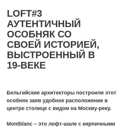
место для лаунж-зоны, выездной
регистрации. Банкет до 100 персон, фуршет
до 150 персон. Зал без аренды
Ratusha – просторный зал с множеством
окон, старинными колоннами и
антикварными деталями создают
атмосферу настоящей ратуши, в которой
когда-то проводили свои вечера
властители. Этот лофт можно спокойно
перестроить по своему желанию –
поставить или убрать сцену, добавить
неонового света с помощью прожекторов, а
для свадебной церемонии создать
сказочный сад из цветов в окружении
грубых кирпичных стен. Площадь 210 кв.м.,
банкет до 120 персон, фуршет до 170
персон.
Wood. Брутальный зал Wood в прошлом