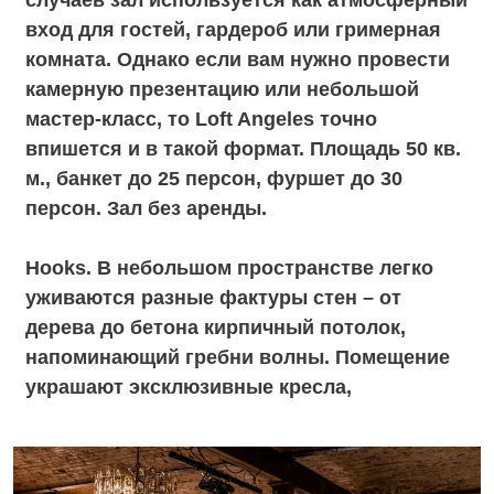
LOFT#4
ДВУХЭТАЖНЫЙ
КИРПИЧНЫЙ ЛОФТ
В ЦЕНТРЕ МОСКВЫ
7-уникальных залов и урбан-парк Lost
Garden с множеством растений, скульптур и
стрит-артом.
Banksy Hall. Самый главный и
вместительные зал LOFT#4. Он назван в
честь британского андеграундного