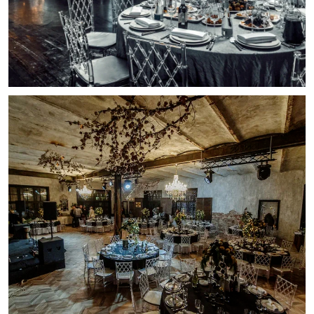
персон,
фуршет до 100 персон. Зал без аренды.
Andy Hall. Лофт, вдохновленный
искусством короля поп-арта Энди Уорхола.
Дух вечеринок с кинозвездами и яркая
творческая энергетика. Главная
особенность помещения – распашные
двери в пол с выходом в урбан –парк Lost
Garden. Зал наполнен
различными художественными деталями от
ярких картин современных художников до
тропического орнамента. Исполнить
креативные желания поможет качественное
оборудование зала – большой
светодиодный экран, множество световых
элементов и полное звуковое оснащение.
Площадь 310 кв. м., банкет до 200 персон,
фуршет до 350 персон.