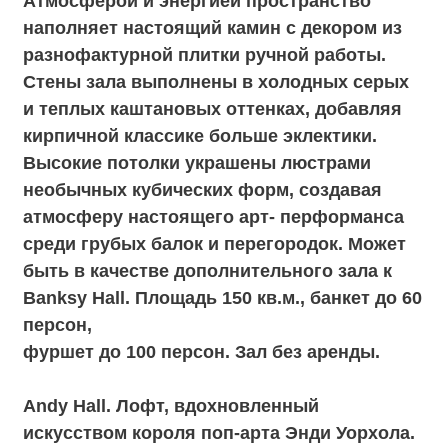
ресепшен, которую также можно
задействовать для мероприятия. У Лофта
есть выход летнюю веранду, парковую зону
и в атриум-бар. Площадь 180 кв.м.,
банкет до 50 персон, фуршет до 100 персон.
Mondrian Hall. Лофт, пропитанный духом
абстракционизма. Это независимое
пространство. В котором можно найти
уединение среди всего особняка
колоссального масштаба. На создание
этого зала вдохновил художник –
интеллектуал Пит Мондриан. Его
работа – парадоксальная смесь
горизонтальных и вертикальных линий,
которые расположены по всему
пространству зала. Благодаря кирпичным
стенам жемчужных оттенков и огромным
окнам зал всегда наполнен красивым
естественным светом.