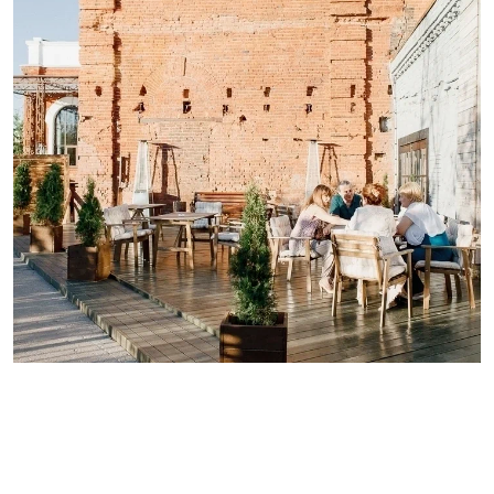
Montblanc – это лофт-шале с кирпичными
стенами и светлым потолком из настоящего
дерева. Из зала открывается вид на
набережную Москвы-реки и исторический
центр. Само пространство украшает
крафтовая мебель и уникальный дизайн на
стене в виде карты земли. Функционал зала
расширяет стильная сцена и
широкоформатный проектор. Кроме того,
из лофта есть выход на летнюю веранду с
уютной подсветкой, уличной мебелью и
прекрасным видом. Площадь 480 кв. м.,
банкет до 400 персон, фуршет до 600
персон.
Outloft – Веранда Monciel открывает гостям
Loft Hall завораживающий вид на Москву-
реку, даря блестящее настроение для
вечеринки. Уличная площадка в 200 кв. м. на
крыше бельгийского особняка - идеальное