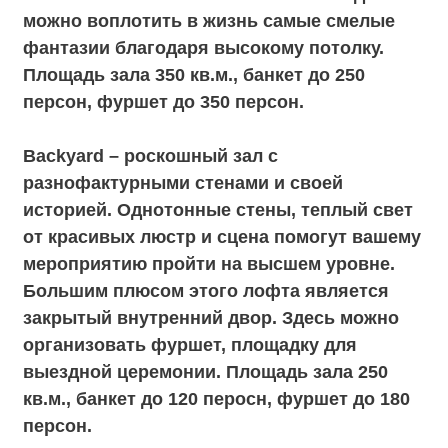
большие окна. Своя веранда со стильной
уличной мебелью и качелями в окружении
вечнозеленых елей. Все пространство
напоминает домик художника. Площадь
зала 80 кв. м., банкет до 30 персон, фуршет
до 60 персон.
Адрес: ул. Ленинская Слобода , 26с1