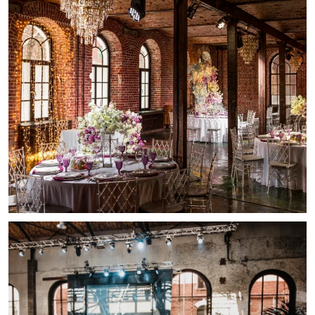
художника Бэнкси, чьи работы осмысляют
глобальные социальные проблемы. В этом
лофте сохранена фактура голой кирпичной
стены, как на улицах Лондона, Манхэттена и
Бирмингема, благодаря чему создается
атмосфера старого города. Арочный
потолок с лепниной, потертая патина,
витражи, вкрапления золота – каждый
сантиметр этого лофта представляет собой
произведение искусства. В
пространстве есть металлический карман
над потолком, где можно спокойно
разместить диджейскую установку. К нему
ведет лаконичная настенная лестница,
составляя еще одну часть интерьерного
декора. Еще одной особенностью является
выход на летнюю веранду с видом на
урбан-парк с множеством растений и
инсталляций. С технической стороны, в
зале есть все необходимое оборудование –