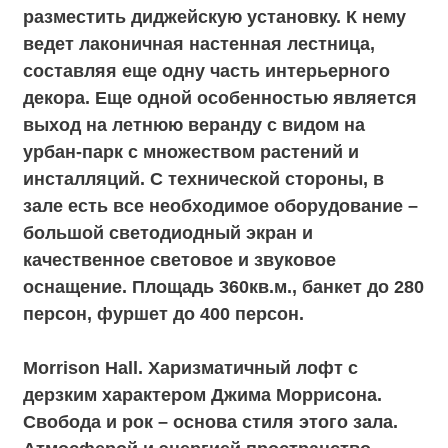
предвосхищение всего Loft Hall. Несмотря
на небольшую площадь, этот зал наполнен
всеми преимуществами. Огромные окна с
видом на урбан-парк, эклектика мировых
культур в виде состаренных португальских
паттернов и необычные фактуры
разбавляют свободное пространство.
Яркой особенностью зала является
знаменитый орнамент с японскими
журавлями, граничащий со строгой
мозаикой из кафеля. Металлические
столбы, искусственно состаренные детали,
высокие потолки. Зал назван в честь
швейцарского художника Иоханнеса
Иттена. Именно его исследования и
наработки в теории цвета легли в основу
разнофактурного лофта. Можно
использовать как самостоятельно, так и в
качестве фуршетной или lounge – зоны для
Long Hall. Зал соприкасается с зоной