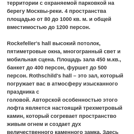
величественного каменного замка. Здесь
можно воплотить в жизнь самые смелые
фантазии благодаря высокому потолку.
Площадь зала 350 кв.м., банкет до 250
персон, фуршет до 350 персон.
Backyard – роскошный зал с
разнофактурными стенами и своей
историей. Однотонные стены, теплый свет
от красивых люстр и сцена помогут вашему
мероприятию пройти на высшем уровне.
Большим плюсом этого лофта является
закрытый внутренний двор. Здесь можно
организовать фуршет, площадку для
выездной церемонии. Площадь зала 250
кв.м., банкет до 120 перосн, фуршет до 180
персон.
Contrabanda – натуральные ткани,
авторский дизайн, высокие потолки и