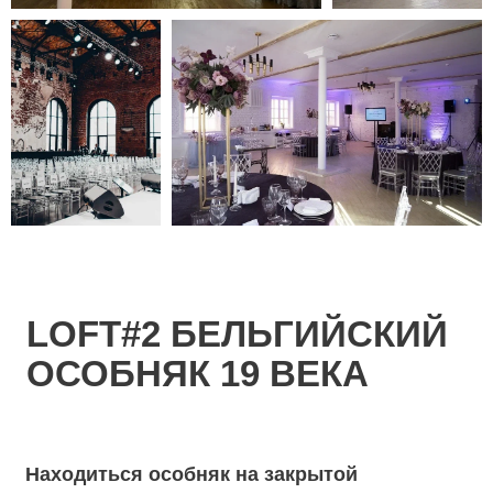
Находиться особняк на закрытой
территории с охраняемой парковкой на
берегу Москвы-реки. 4 пространства
площадью от 80 до 1000 кв. м. и общей
вместимостью до 1200 персон.
Rockefeller's hall высокий потолок,
пятиметровые окна, многогранный свет и
мобильная сцена. Площадь зала 450 м.кв.,
банкет до 400 персон, фуршет до 500
персон. Rothschild's hall – это зал, который
погружает вас в атмосферу изысканного
праздника с
головой. Авторской особенностью этого
лофта является настоящий трехметровый
камин, который согревает пространство
живым огнем и создает дух