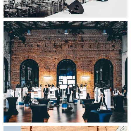
LOFT#3
АУТЕНТИЧНЫЙ
ОСОБНЯК СО
СВОЕЙ ИСТОРИЕЙ,
ВЫСТРОЕННЫЙ В
19-ВЕКЕ
Бельгийские архитекторы построили этот
особняк заяв удобное расположение в
центре столице с видом на Москву-реку.