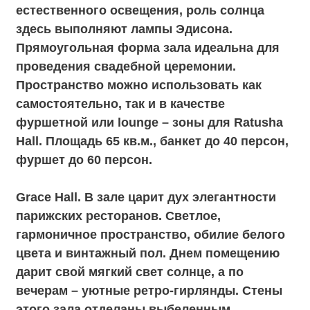
Blade. Большие окна в темных рамах,
уникально состаренная дорогая мебель,
мягкий свет и эксклюзивный рисунок на
полу. Стены этого пространства сделаны из
разных материалов - белого или
классического кирпича, а также бетона.
Такой прием добавляет помещению
живости и аутентичности. Дополняют
атмосферу лофта картины с изображением
полинезийцев и ретро-гирлянды,
напоминающие звезды в темном небе. Зал
можно использовать как автономно, так и в
дополнение к просторному Montblanc в
качестве lounge – зоны или помещения для
фуршета. Кроме того, пространство имеет
собственный выход на летнюю веранду и
отдельный вход для гостей. Площадь 120
кв. м., банкет до 80 персон, фуршет до 100
персон. Зал без аренды.