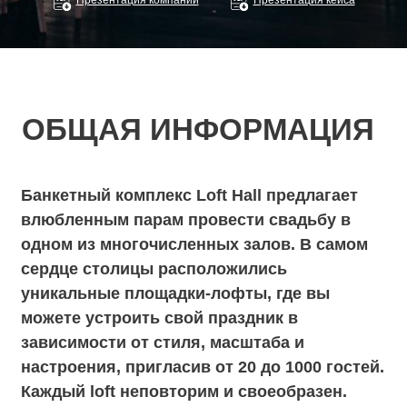
Презентация компании
Презентация кейса
Банкетный комплекс Loft Hall предлагает
влюбленным парам провести свадьбу в
одном из многочисленных залов. В самом
сердце столицы расположились
уникальные площадки-лофты, где вы
можете устроить свой праздник в
зависимости от стиля, масштаба и
настроения, пригласив от 20 до 1000 гостей.
Каждый loft неповторим и своеобразен.
Помимо дизайнерского интерьера залов,
банкетный комплекс удивит вас
собственной авторской кухней от шеф-
повара Педро Барчильоне,
профессиональным техническим
оборудованием, множеством вариантов
подачи и сервировки банкета. Каждый лофт
готов к свадьбе разного уровня от
камерных до luxury.