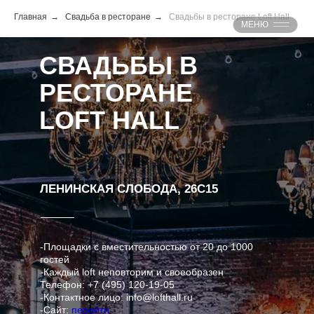
Главная
→
Свадьба в ресторане
→
Свадьбы в ресторане Loft Hall
МЕНЮ
СВАДЬБЫ В
РЕСТОРАНЕ
LOFT HALL
ЛЕНИНСКАЯ СЛОБОДА, 26С15
-Площадки с вместительностью от 20 до 1000
гостей
-Каждый loft неповторим и своеобразен
Телефон: +7 (495) 120-19-05
-Контактное лицо: info@lofthall.ru
-Сайт:
перейти