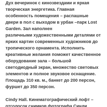
Настоящим же украшением пространства
стал глянцевый пол, напоминающий
красочную палитру художника. В лофте
есть два отдельных выхода, один из
которых ведет на веранду заднего двора.
Площадь 150 кв. м., банкет до 60 персон,
фуршет до 80 персон. Зал без аренды.
Lost Garden. Ландшафтный дизайн Lost
Garden выполнен в трех разных стилях –
парковый, банзай, пейзажный. Сотни
различных растений, молодые деревья, две
тысячи цветов составляют натуральную
панораму парка. Среди зелени сквера Lost
Garden спрятаны вековые статуи с
островов Пасхи и Явы, подсвеченные
витражи и неоновые вывески. Площадь
1500 кв.м. Зал без аренды.
Адрес: 2ой Кожуховский пр., 29к6