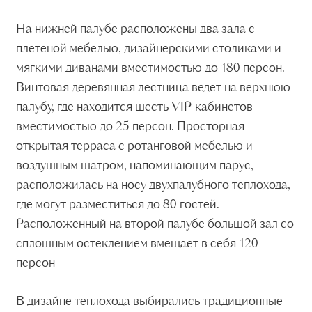
расположилась на носу двухпалубного теплохода,
где могут разместиться до 80 гостей.
Расположенный на второй палубе большой зал со
сплошным остеклением вмещает в себя 120
персон
В дизайне теплохода выбирались традиционные
материалы для отделки яхт: натуральный тик,
металл и стекло. Каждый уголочек судна порадует
вас изысканным интерьером. Особый повод
гордости теплохода «Ласточка» — шеф-повар
Доменико Филиппоне. Его авторские блюда
вызовут гастрономический экстаз у самого
искушенного гурмана. Хотите провести свою
свадьбу в ресторане с уникальной
средиземноморской кухней и знаковыми речными
пейзажами? Тогда непревзойденный
ресторан «Ласточка» — идеальный вариант!
Банкетный зал. Банкет до 140 персон. Зал