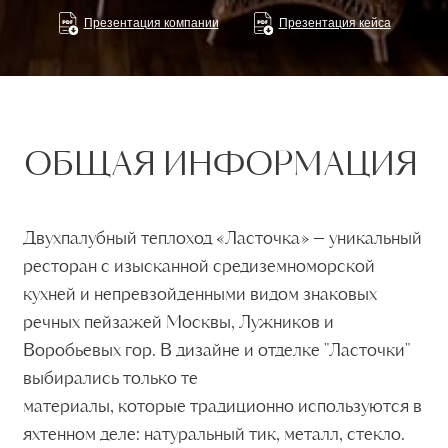
Презентация компании
Презентация кейса
Двухпалубный теплоход «Ласточка» – уникальный
ресторан с изысканной средиземноморской
кухней и непревзойденными видом знаковых
речных пейзажей Москвы, Лужников и
Воробьевых гор. В дизайне и отделке "Ласточки"
выбирались только те
материалы, которые традиционно используются в
яхтенном деле: натуральный тик, металл, стекло.
На нижней палубе расположены два зала с
плетеной мебелью, дизайнерскими столиками и
мягкими диванами вместимостью до 180 персон.
Винтовая деревянная лестница ведет на верхнюю
палубу, где находится шесть VIP-кабинетов
вместимостью до 25 персон. Просторная
открытая терраса с ротанговой мебелью и
воздушным шатром, напоминающим парус,